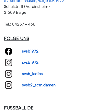
SV Sebbenhausen/Balge e.V. 1972
Schulstr. 11 (Vereinsheim)
31609 Balge
Tel.: 04257 - 468
FOLGE UNS
svsb1972
svsb1972
svsb_ladies
svsb2_scm.damen
FUSSBALL.DE